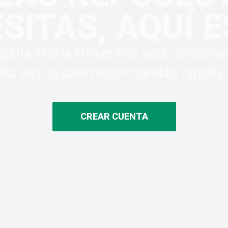
SITAS, AQUÍ 
egunta y no la encuentras aquí, contácta
a página para mayor claridad, rapidez
CREAR CUENTA