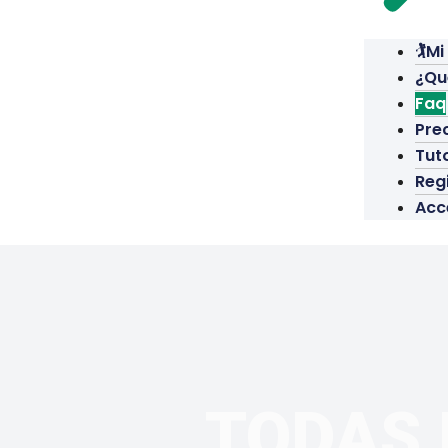
🏌️M
¿Qu
Faq
Pre
Tuto
Reg
Acc
TODAS 