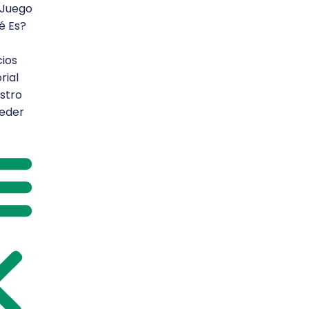
i Juego
é Es?
cios
rial
stro
eder