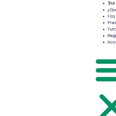
🏌️M
¿Qu
Faq
Pre
Tuto
Regi
Acc