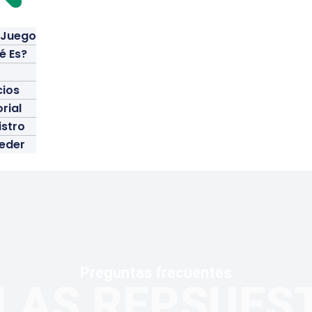
i Juego
é Es?
cios
rial
istro
eder
Preguntas frecuentes
LAS REPSUES